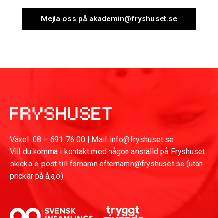
Mejla oss på akademin@fryshuset.se
Växel:
08 – 691 76 00
| Mail: info@fryshuset.se
Vill du komma i kontakt med någon anställd på Fryshuset
skicka e-post till förnamn.efternamn@fryshuset.se (utan
prickar på å,ä,ö)