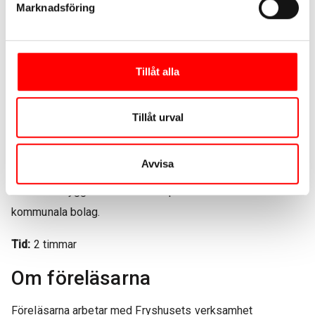
Konkreta tips på hur man kan börja prata med sitt barn
Marknadsföring
eller ungdom
Praktiskt
Tillåt alla
Denna föreläsning riktar sig till yrkesverksamma inom
skola, fritid och föreningar, men även till anhöriga som vill
Tillåt urval
lära sig mer. Vi rekommenderar den även för
organisationer och företag som ska ta emot unga på
Avvisa
praktik och sommarjobb samt strateger som arbetar
brottsförebyggande inom exempelvis kommuner och
kommunala bolag.
Tid:
2 timmar
Om föreläsarna
Föreläsarna arbetar med Fryshusets verksamhet