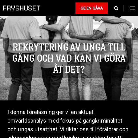
GE EN GÅVA
REKRYTERING AV UNGA TILL
GÄNG OCH VAD KAN VI GÖRA
ÅT DET?
I denna föreläsning ger vi en aktuell
omvärldsanalys med fokus på gängkriminalitet
och ungas utsatthet. Vi riktar oss till föräldrar och
yrkesverksamma med konkreta verktyg för att