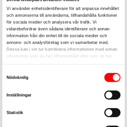
att döma och utan att backa. Den här föreläsningen passar
Vi använder enhetsidentifierare för att anpassa innehållet
och annonserna till användarna, tillhandahålla funktioner
dig som möter unga i din vardag, i ditt yrke eller som
för sociala medier och analysera vår trafik. Vi
vårdnadshavare. Efter föreläsningen kommer du ha större
vidarebefordrar även sådana identifierare och annan
trygghet i att förstå de mekanismer som driver
information från din enhet till de sociala medier och
gängrekrytering. Du kommer vara bättre rustad att skapa
annons- och analysföretag som vi samarbetar med.
Dessa kan i sin tur kombinera informationen med annan
dialog, bygga relationer och agera förebyggande i både
information som du har tillhandahållit eller som de har
små och stora sammanhang. Tillsammans kan vi bromsa
samlat in när du har använt deras tjänster.
rekryteringen innan den börjat. Det börjar med kunskap och
Samtyckesval
med dig.
Nödvändig
Innehållsförteckning
Inställningar
Omvärldsanalys: hur ser det ut med gängkriminalitet
idag och hur och vart sker rekryteringen?
Statistik
Varningstecken anhöriga och yrkesverksamma behöver
vara uppmärksamma på