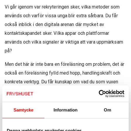
Vi går igenom var rekryteringen sker, vilka metoder som
används och varför vissa unga blir extra sårbara. Du får
också inblick i den digitala arenan där mycket av
kontaktskapandet sker. Vilka appar och plattformar
används och vilka signaler är viktiga att vara uppmärksam
på?
Men det här är inte bara en föreläsning om problem, det är
också en föreläsning fylld med hopp, handlingskraft och
konkreta verktyg. Du får kunskap om vad du som vuxen
kan göra, hur du kan identifiera riskbeteenden i tid, hur du
skapar trygga och meningsfulla sammanhang för unga och
hur du bemöter när du misstänker att något är på väg att gå
Samtycke
Information
Om
fel.
Det handlar om att förebygga, förstå och våga agera, utan
Denna webbplats använder cookies