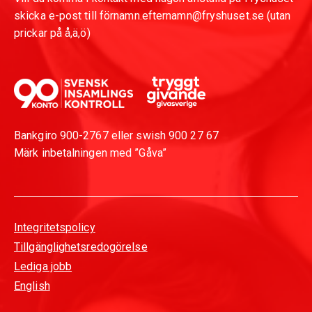
skicka e-post till förnamn.efternamn@fryshuset.se (utan
prickar på å,ä,ö)
Bankgiro 900-2767 eller swish 900 27 67
Märk inbetalningen med ”Gåva”
Integritetspolicy
Tillgänglighetsredogörelse
Lediga jobb
English