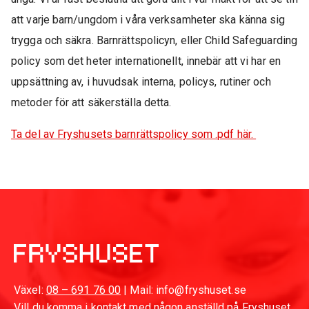
att varje barn/ungdom i våra verksamheter ska känna sig
trygga och säkra. Barnrättspolicyn, eller Child Safeguarding
policy som det heter internationellt, innebär att vi har en
uppsättning av, i huvudsak interna, policys, rutiner och
metoder för att säkerställa detta.
Ta del av Fryshusets barnrättspolicy som .pdf här.
Växel:
08 – 691 76 00
| Mail: info@fryshuset.se
Vill du komma i kontakt med någon anställd på Fryshuset