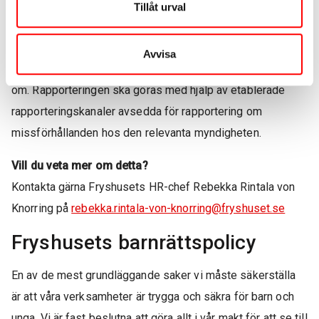
missförhållanden direkt till särskilt utvalda svenska
Tillåt urval
myndigheter (extern rapportering) utan risk för
repressalier. Vilken myndighet du ska rapportera till beror
Avvisa
på karaktären av det missförhållande som du rapporterar
om. Rapporteringen ska göras med hjälp av etablerade
rapporteringskanaler avsedda för rapportering om
missförhållanden hos den relevanta myndigheten.
Vill du veta mer om detta?
Kontakta gärna Fryshusets HR-chef Rebekka Rintala von
Knorring på
rebekka.rintala-von-knorring@fryshuset.se
Fryshusets barnrättspolicy
En av de mest grundläggande saker vi måste säkerställa
är att våra verksamheter är trygga och säkra för barn och
unga. Vi är fast beslutna att göra allt i vår makt för att se till