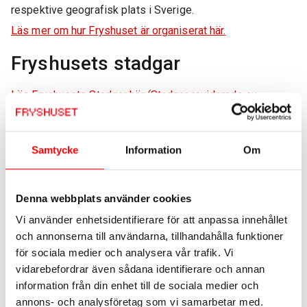
respektive geografisk plats i Sverige.
Läs mer om hur Fryshuset är organiserat här.
Fryshusets stadgar
Läs Fryshusets Stadgar här (Stadgar reviderade av
Styrelsen 2018-03-20)
Visselblåsning och anmälan om
Samtycke
Information
Om
oegentligheter
Denna webbplats använder cookies
Fryshuset är måna om att missförhållanden eller
Vi använder enhetsidentifierare för att anpassa innehållet
oegentligheter som inträffat i organisationen och som kan
och annonserna till användarna, tillhandahålla funktioner
skada verksamheten eller dess medarbetare
för sociala medier och analysera vår trafik. Vi
uppmärksammas och utreds så tidigt som möjligt.
vidarebefordrar även sådana identifierare och annan
information från din enhet till de sociala medier och
Fryshuset använder en webbaserad visselblåsarkanal för
annons- och analysföretag som vi samarbetar med.