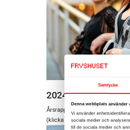
Samtycke
2024
Denna webbplats använder 
Årsrapport för 2024 som inklude
Vi använder enhetsidentifierar
(klicka på bilden eller
HÄR
för at
sociala medier och analysera 
till de sociala medier och a