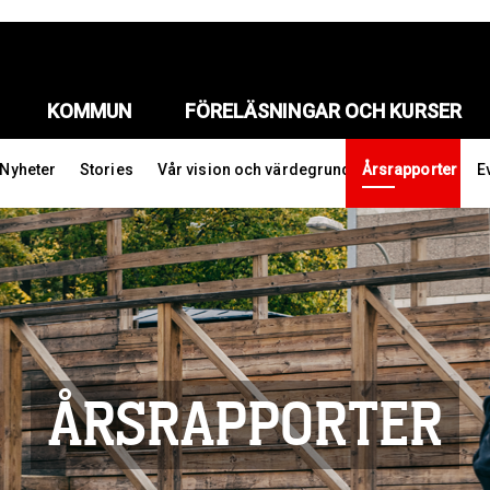
KOMMUN
FÖRELÄSNINGAR OCH KURSER
Nyheter
Stories
Vår vision och värdegrund
Årsrapporter
E
ÅRSRAPPORTER