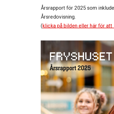
Årsrapport för 2025 som inklud
Årsredovisning.
(
klicka på bilden eller här för at