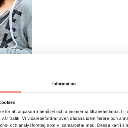
Information
cookies
rar Fryshusets Effektrapport, Hållbarhetsrapport o
e för att anpassa innehållet och annonserna till användarna, tillh
t ladda ner rapporten)
vår trafik. Vi vidarebefordrar även sådana identifierare och anna
nnons- och analysföretag som vi samarbetar med. Dessa kan i sin