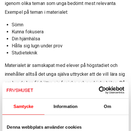
igenom olika teman som unga bedömt mest relevanta.
Exempel på teman i materialet:
Sömn
Kunna fokusera
Din hjärnhälsa
Hålla sig lugn under prov
Studieteknik
Materialet är samskapat med elever på högstadiet och
innehåller alltså det unga själva uttrycker att de vill lära sig
om hur de kan förbättra sin fysiska och psykiska hälsa. På
de skolor där materialet implementerats under
mentorstiden har vi sett att unga har fått verktyg och
Samtycke
Information
Om
metoder för att hantera stress och hitta fokus.
Under kursen får du de kunskaper om hjärnhälsa och att
Denna webbplats använder cookies