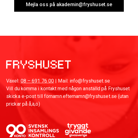
Mejla oss på akademin@fryshuset.se
Växel:
08 – 691 76 00
| Mail: info@fryshuset.se
Vill du komma i kontakt med någon anställd på Fryshuset
skicka e-post till förnamn.efternamn@fryshuset.se (utan
prickar på å,ä,ö)