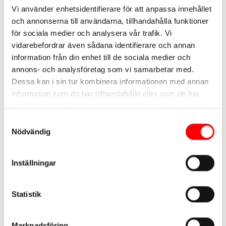
bygga nya vanor som du behöver för att kunna använda
Vi använder enhetsidentifierare för att anpassa innehållet
materialet. Du får efter genomgången kurs full tillgång till
och annonserna till användarna, tillhandahålla funktioner
materialet.
för sociala medier och analysera vår trafik. Vi
vidarebefordrar även sådana identifierare och annan
Kurssdeltagares tankar kring materialet från tidigare
information från din enhet till de sociala medier och
kurser:
annons- och analysföretag som vi samarbetar med.
Dessa kan i sin tur kombinera informationen med annan
”Tydligt, strukturerat & det de efterfrågar”
information som du har tillhandahållit eller som de har
samlat in när du har använt deras tjänster.
”Vi har ett stort behov att belysa och prata om hjärnhälsa.
Samtyckesval
Att ge eleverna verktyg för att må bättre är verkligen något
Nödvändig
som måste implementeras mer i alla skolor.”
Inställningar
”Detta är verktyg och metoder som är viktigt att ha med i
”ryggsäcken” genom livet. Att redan nu ha möjlighet att
Statistik
börja träna, samtala och så frön är otroligt relevant och
viktigt för unga”
Marknadsföring