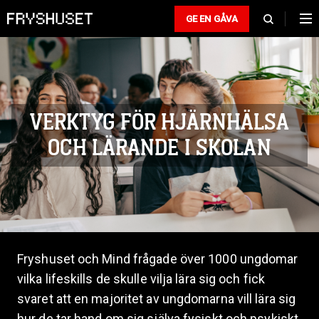
GE EN GÅVA
VERKTYG FÖR HJÄRNHÄLSA
OCH LÄRANDE I SKOLAN
Fryshuset och Mind frågade över 1000 ungdomar
vilka lifeskills de skulle vilja lära sig och fick
svaret att en majoritet av ungdomarna vill lära sig
hur de tar hand om sig själva fysiskt och psykiskt.