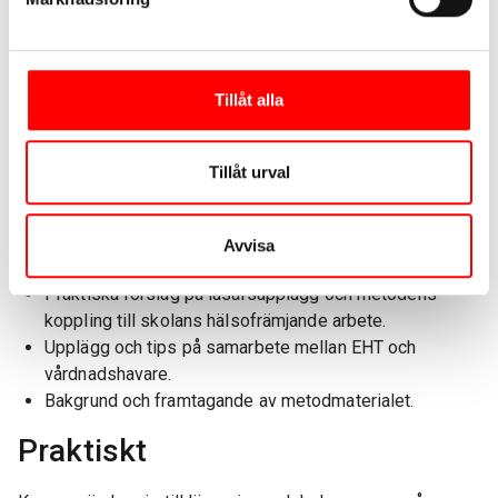
”Upplever att elever idag har problem med just det som ni
tar upp”
Tillåt alla
Innehållsförteckning
Forskningsbaserad grundläggande teori om hjärnhälsa,
Tillåt urval
vanor och dess koppling till lärande.
Ett konkret och praktiskt metodmaterial med 30
lektionsplaneringar.
Avvisa
Prova på övningar och innehåll i metodmaterialet.
Praktiska förslag på läsårsupplägg och metodens
koppling till skolans hälsofrämjande arbete.
Upplägg och tips på samarbete mellan EHT och
vårdnadshavare.
Bakgrund och framtagande av metodmaterialet.
Praktiskt