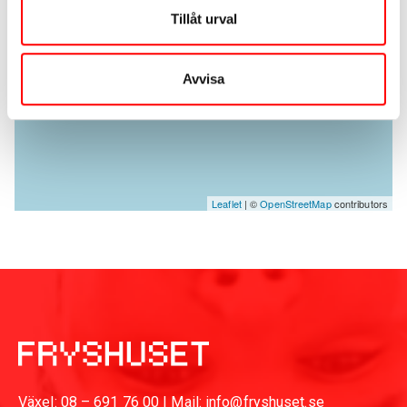
Tillåt urval
Avvisa
Leaflet
| ©
OpenStreetMap
contributors
Växel:
08 – 691 76 00
| Mail: info@fryshuset.se