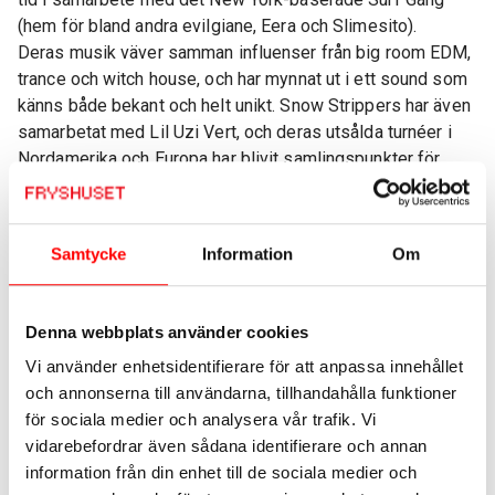
(hem för bland andra evilgiane, Eera och Slimesito).
Deras musik väver samman influenser från big room EDM,
trance och witch house, och har mynnat ut i ett sound som
känns både bekant och helt unikt. Snow Strippers har även
samarbetat med Lil Uzi Vert, och deras utsålda turnéer i
Nordamerika och Europa har blivit samlingspunkter för
olika undergroundscener.
Senast de besökte Sverige var så sent som i våras, då
som en del av klubbkonceptet RIFT – ett samarbete
Samtycke
Information
Om
mellan Luger och skivbolaget Year0001. Nu, due to public
demand, återvänder en av dansscenens mest euforiska
akter till Stockholm – redan den 22 november på
Denna webbplats använder cookies
Fryshuset.
Vi använder enhetsidentifierare för att anpassa innehållet
Arrangeras av Luger
och annonserna till användarna, tillhandahålla funktioner
Ålder: 13år
för sociala medier och analysera vår trafik. Vi
Biljetter:
https://www.ticketmaster.se/event/1344768298
vidarebefordrar även sådana identifierare och annan
information från din enhet till de sociala medier och