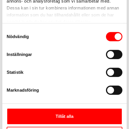
annons- och analysföretag som vi samarbetar med.
Dessa kan i sin tur kombinera informationen med annan
information som du har tillhandahållit eller som de har
samlat in när du har använt deras tjänster.
Adress
Samtyckesval
Nödvändig
Mårtensdalsgatan 2-8
12030 Stockholm
Inställningar
Statistik
Marknadsföring
Tid
22 Nov 2025
17:30 - 22:00
Tillåt alla