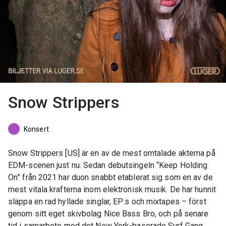
Snow Strippers
Konsert
Snow Strippers [US] är en av de mest omtalade akterna på
EDM-scenen just nu. Sedan debutsingeln “Keep Holding
On” från 2021 har duon snabbt etablerat sig som en av de
mest vitala krafterna inom elektronisk musik. De har hunnit
släppa en rad hyllade singlar, EP:s och mixtapes – först
genom sitt eget skivbolag Nice Bass Bro, och på senare
tid i samarbete med det New York-baserade Surf Gang