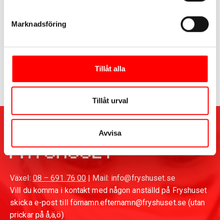
Telefon & email
Marknadsföring
+46739502250
karl.bjurman@fryshuset.se
Tillåt alla
Tillåt urval
Avvisa
Växel:
08 – 691 76 00
| Mail: info@fryshuset.se
Vill du komma i kontakt med någon anställd på Fryshuset
skicka e-post till förnamn.efternamn@fryshuset.se (utan
prickar på å,ä,ö)