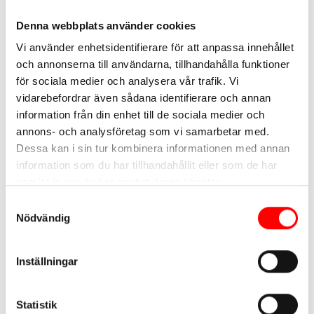
Denna webbplats använder cookies
Vi använder enhetsidentifierare för att anpassa innehållet
och annonserna till användarna, tillhandahålla funktioner
för sociala medier och analysera vår trafik. Vi
vidarebefordrar även sådana identifierare och annan
information från din enhet till de sociala medier och
annons- och analysföretag som vi samarbetar med.
Dessa kan i sin tur kombinera informationen med annan
information som du har tillhandahållit eller som de har
samlat in när du har använt deras tjänster.
Kontakt
Samtyckesval
Nödvändig
Verksamhetschef
Producent och projektledare
Inställningar
Statistik