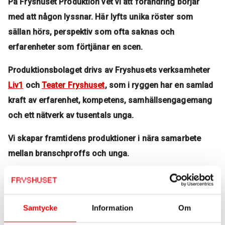
På Fryshuset Produktion vet vi att förändring börjar
med att någon lyssnar. Här lyfts unika röster som
sällan hörs, perspektiv som ofta saknas och
erfarenheter som förtjänar en scen.
Produktionsbolaget drivs av Fryshusets verksamheter
Liv1
och
Teater Fryshuset
, som i ryggen har en samlad
kraft av erfarenhet, kompetens, samhällsengagemang
och ett nätverk av tusentals unga.
Vi skapar framtidens produktioner i nära samarbete
mellan branschproffs och unga.
Som en del av Fryshuset vill vi vara en självklar aktör i
svensk kulturproduktion för alla som söker nya röster,
ärliga berättelser och verklighetsnära innehåll
Samtycke
Information
Om