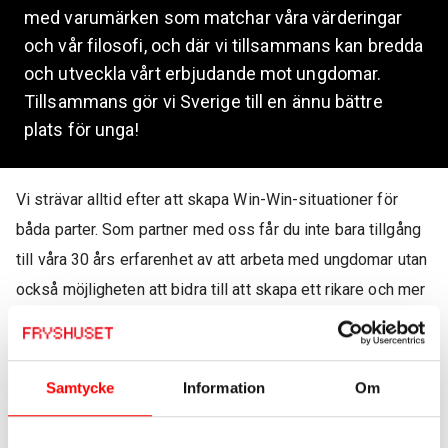
med varumärken som matchar våra värderingar
och vår filosofi, och där vi tillsammans kan bredda
och utveckla vårt erbjudande mot ungdomar.
Tillsammans gör vi Sverige till en ännu bättre
plats för unga!
Vi strävar alltid efter att skapa Win-Win-situationer för
båda parter. Som partner med oss får du inte bara tillgång
till våra 30 års erfarenhet av att arbeta med ungdomar utan
också möjligheten att bidra till att skapa ett rikare och mer
innovativt samhälle. Fryshuset Stockholms verksamheter
finansieras idag genom bidrag från stiftelser och fonder,
skolpeng och försäljning av tjänster. Vi får även bidrag från
Samtycke
Information
Om
Stockholms stad, samt bidrag från generösa och
engagerade företag och privatpersoner.