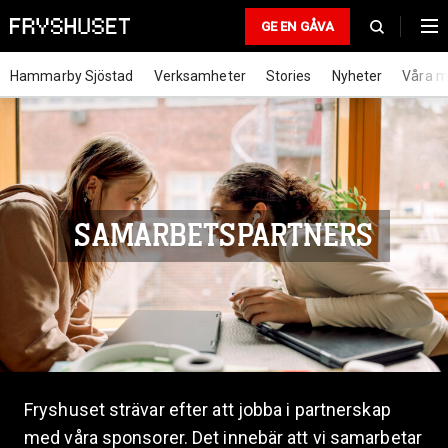
GE EN GÅVA
Hammarby Sjöstad
Verksamheter
Stories
Nyheter
Våra m
SAMARBETSPARTNERS
Fryshuset strävar efter att jobba i partnerskap
med våra sponsorer. Det innebär att vi samarbetar