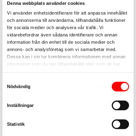
Denna webbplats använder cookies
Några av Fryshuset Stockholms största sponsorer och
Vi använder enhetsidentifierare för att anpassa innehållet
och annonserna till användarna, tillhandahålla funktioner
samarbetspartners:
för sociala medier och analysera vår trafik. Vi
Bane Foundation
vidarebefordrar även sådana identifierare och annan
information från din enhet till de sociala medier och
CVE
annons- och analysföretag som vi samarbetar med.
Fastpartner
Dessa kan i sin tur kombinera informationen med annan
Gålö
information som du har tillhandahållit eller som de har
IFPI
samlat in när du har använt deras tjänster.
IKEA
Samtyckesval
Nödvändig
Kriminalvården
Länsförsäkringar
Inställningar
Marshall
Pernod/TAC
Statistik
Postkodlotteriet
RF-Sisu