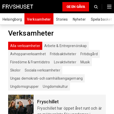
GE EN GÅVA
Helsingborg
Verksamheter
Stories
Nyheter
Spela basket
Verksamheter
Alla verksamheter
Arbete & Entreprenörskap
Avhopparverksamhet
Fritidsaktiviteter
Fritidsgård
Föredöme & Framtidstro
Lovaktiviteter
Musik
Skolor
Sociala verksamheter
Ungas demokrati-och samhällsengagemang
Ungdomsgrupper
Ungdomskultur
Fryschillet
Fryschillet har öppet året runt och är