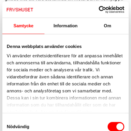
att jag skulle skriva en bok.
Hur tänker han kring sin roll som påverkare och
Samtycke
Information
Om
folkbildare? Amat säger att han inte riktigt tänker på det
sättet.
Denna webbplats använder cookies
– Jag känner mig också lite obekväm med ordet
Vi använder enhetsidentifierare för att anpassa innehållet
”folkbildare” som en del använder om det jag gör. Den röda
och annonserna till användarna, tillhandahålla funktioner
tråden är att jag har forskat i ämnen som jag tycker är
för sociala medier och analysera vår trafik. Vi
vidarebefordrar även sådana identifierare och annan
intressanta och viktiga själv.
information från din enhet till de sociala medier och
annons- och analysföretag som vi samarbetar med.
Amats tes är att vi vet för lite om Afrikas historia i
Dessa kan i sin tur kombinera informationen med annan
västvärlden. Att det fanns ett så stort intresse var en
information som du har tillhandahållit eller som de har
överraskning, säger han. Han berättar att han tyckte att det
samlat in när du har använt deras tjänster.
var jobbigt när han var ny journalist att möta kritik och
Samtyckesval
motstånd, men att han har vant sig.
Nödvändig