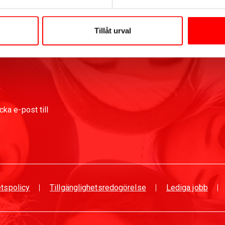
Tillåt urval
ka e-post till
etspolicy
Tillgänglighetsredogörelse
Lediga jobb