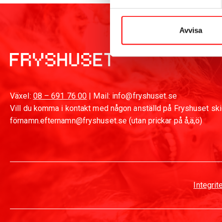
Avvisa
Växel:
08 – 691 76 00
| Mail: info@fryshuset.se
Vill du komma i kontakt med någon anställd på Fryshuset skic
förnamn.efternamn@fryshuset.se (utan prickar på å,ä,ö)
Integrit