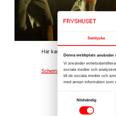
Samtycke
Här kan du se veckoschema för
Denna webbplats använder 
Vi använder enhetsidentifierar
sociala medier och analysera 
Schema HT-26
till de sociala medier och a
med annan information som du 
Samtyckesval
Nödvändig