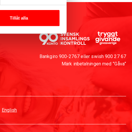
Tillåt alla
Bankgiro 900-2767 eller swish 900 27 67
Märk inbetalningen med ”Gåva”
English