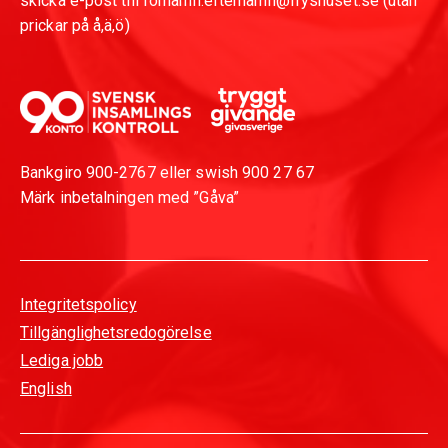
skicka e-post till förnamn.efternamn@fryshuset.se (utan
prickar på å,ä,ö)
Bankgiro 900-2767 eller swish 900 27 67
Märk inbetalningen med ”Gåva”
Integritetspolicy
Tillgänglighetsredogörelse
Lediga jobb
English