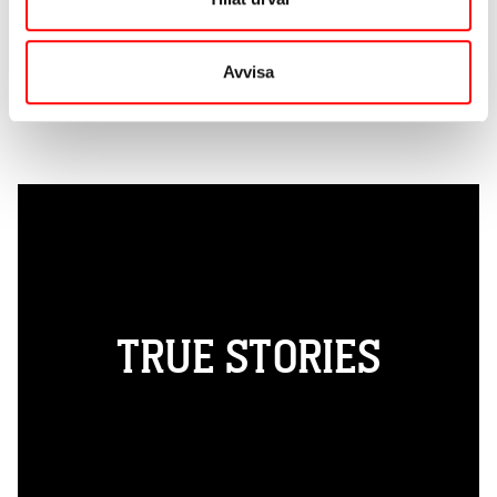
Abraham Fraiman
Verksamhetsutvecklare/Studieförbundet Bilda
abraham.fraiman@bilda.nu
Avvisa
TRUE STORIES