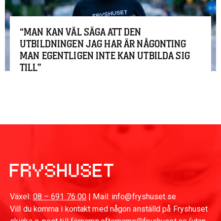
“MAN KAN VÄL SÄGA ATT DEN
UTBILDNINGEN JAG HAR ÄR NÅGONTING
MAN EGENTLIGEN INTE KAN UTBILDA SIG
TILL”
Växel:
08 – 691 76 00
| Mail: info@fryshuset.se
Vill du komma i kontakt med någon anställd på Fryshuset