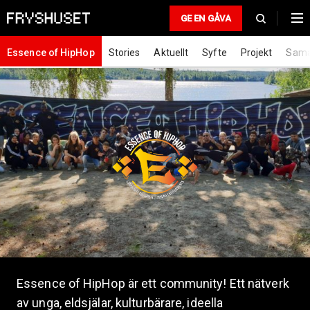
GE EN GÅVA
Essence of HipHop
Stories
Aktuellt
Syfte
Projekt
Sama
Essence of HipHop är ett community! Ett nätverk
av unga, eldsjälar, kulturbärare, ideella