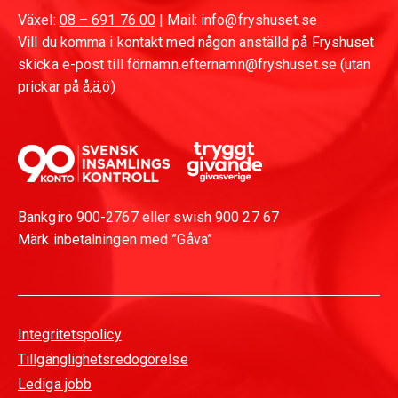
Växel:
08 – 691 76 00
| Mail: info@fryshuset.se
Vill du komma i kontakt med någon anställd på Fryshuset
skicka e-post till förnamn.efternamn@fryshuset.se (utan
prickar på å,ä,ö)
Bankgiro 900-2767 eller swish 900 27 67
Märk inbetalningen med ”Gåva”
Integritetspolicy
Tillgänglighetsredogörelse
Lediga jobb