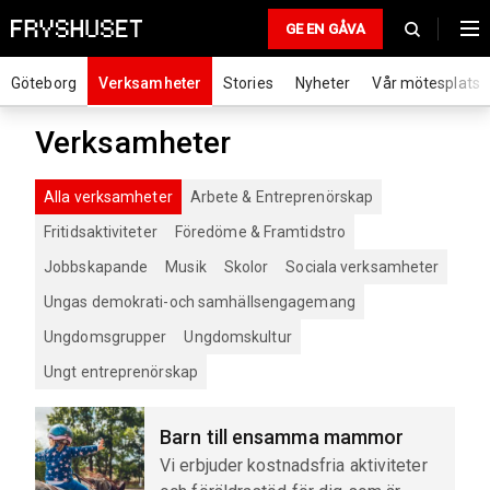
GE EN GÅVA
Göteborg
Verksamheter
Stories
Nyheter
Vår mötesplats
Verksamheter
Alla verksamheter
Arbete & Entreprenörskap
Fritidsaktiviteter
Föredöme & Framtidstro
Jobbskapande
Musik
Skolor
Sociala verksamheter
Ungas demokrati-och samhällsengagemang
Ungdomsgrupper
Ungdomskultur
Ungt entreprenörskap
Barn till ensamma mammor
Vi erbjuder kostnadsfria aktiviteter